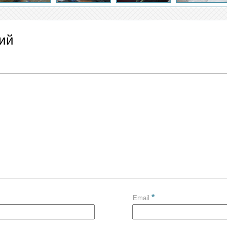
ий
*
Email