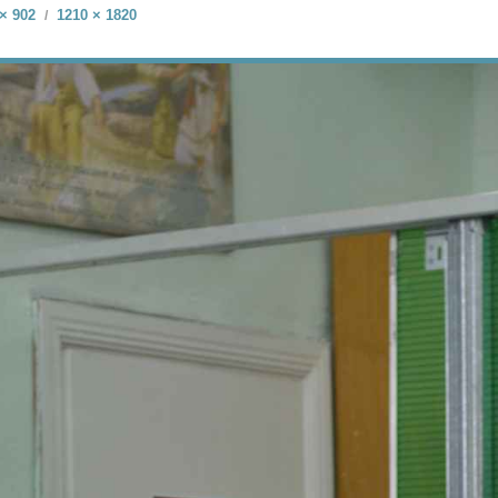
× 902
1210 × 1820
/