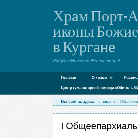
Храм Порт-А
иконы Божие
в Кургане
Радуйся Невесто Неневестная!
Главная
О храме
Распис
Центр гуманитарной помощи «Обитель М
Вы сейчас здесь:
Главная
/
I Общеепа
I Общеепархиаль