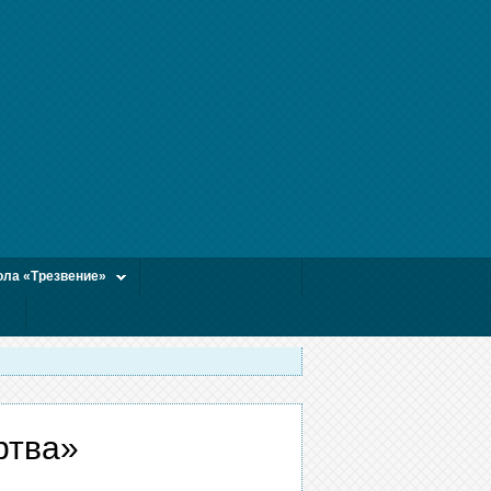
ла «Трезвение»
ртва»