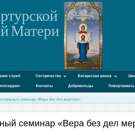
ртурской
й Матери
ание служб
Сестричество
Воскресная школа
Шко
илосердия»
Контакты
Добровольцы
Пожертвовать
рхиальный семинар «Вера без дел мертва»
ный семинар «Вера без дел ме