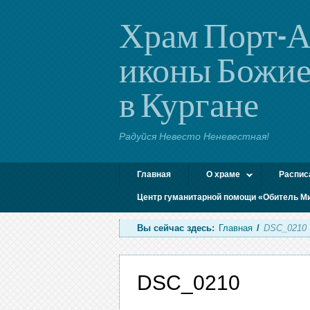
Храм Порт-А
иконы Божие
в Кургане
Радуйся Невесто Неневестная!
Главная
О храме
Распис
Центр гуманитарной помощи «Обитель М
Вы сейчас здесь:
Главная
/
DSC_0210
DSC_0210