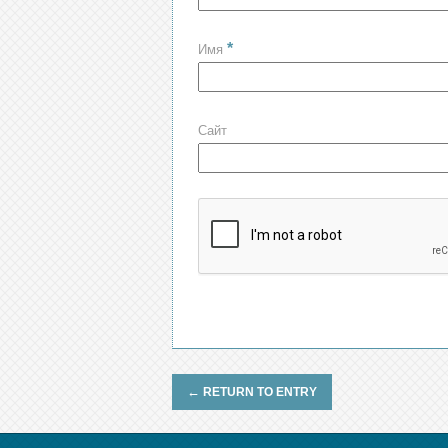
*
Имя
Сайт
←
RETURN TO ENTRY