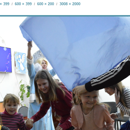
× 399
600 × 399
600 × 200
3008 × 2000
/
/
/