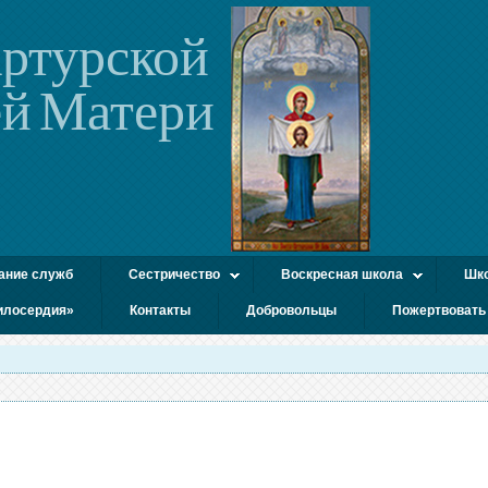
ртурской
й Матери
ание служб
Сестричество
Воскресная школа
Шко
илосердия»
Контакты
Добровольцы
Пожертвовать