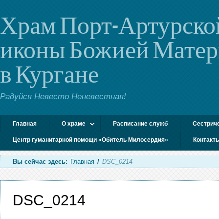
Храм Порт-Артурско
иконы Божией Мате
в Кургане
Радуйся Невесто Неневестная!
Главная
О храме
Расписание служб
Сестрич
Центр гуманитарной помощи «Обитель Милосердия»
Контакт
Вы сейчас здесь:
Главная
/
DSC_0214
DSC_0214