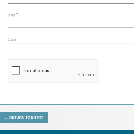
*
Имя
Сайт
←
RETURN TO ENTRY