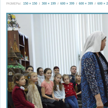
150 × 150
300 × 199
600 × 399
600 × 399
600 × 
РАЗМЕРЫ:
/
/
/
/