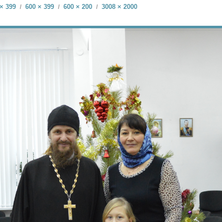
× 399
600 × 399
600 × 200
3008 × 2000
/
/
/