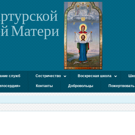
ртурской
й Матери
ание служб
Сестричество
Воскресная школа
Шко
илосердия»
Контакты
Добровольцы
Пожертвовать