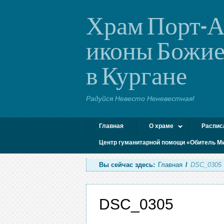
Храм Порт-А
иконы Божие
в Кургане
Радуйся Невесто Неневестная!
Главная
О храме
Распис
Центр гуманитарной помощи «Обитель М
Вы сейчас здесь:
Главная
/
DSC_0305
DSC_0305