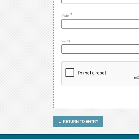
*
Имя
Сайт
←
RETURN TO ENTRY