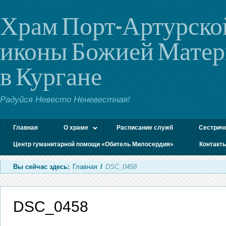
Храм Порт-Артурско
иконы Божией Мате
в Кургане
Радуйся Невесто Неневестная!
Главная
О храме
Расписание служб
Сестрич
Центр гуманитарной помощи «Обитель Милосердия»
Контакт
Вы сейчас здесь:
Главная
/
DSC_0458
DSC_0458