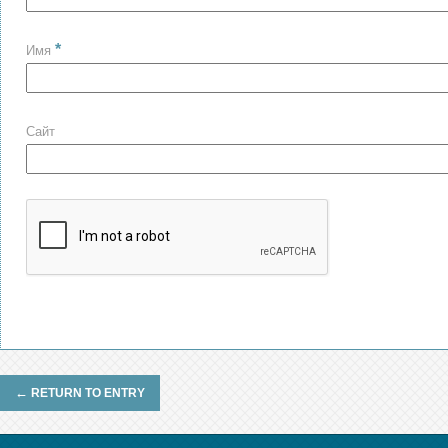
*
Имя
Сайт
←
RETURN TO ENTRY