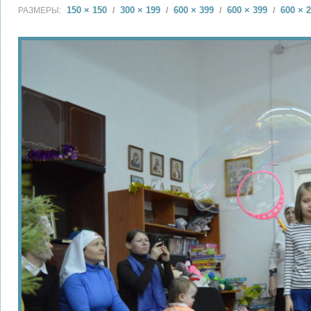
150 × 150
300 × 199
600 × 399
600 × 399
600 × 
РАЗМЕРЫ:
/
/
/
/