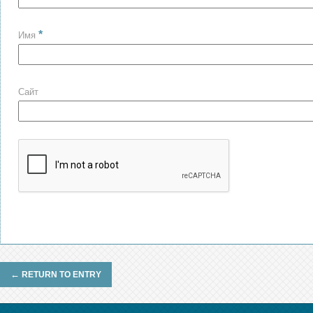
*
Имя
Сайт
←
RETURN TO ENTRY