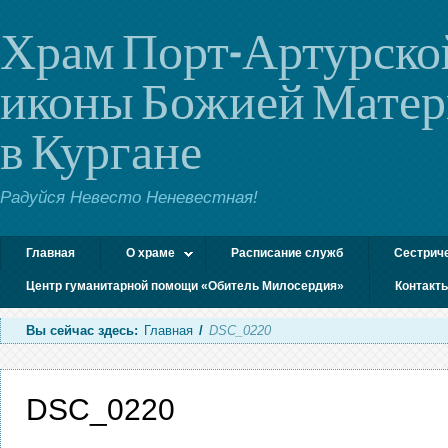
Храм Порт-Артурско
иконы Божией Мате
в Кургане
Радуйся Невесто Неневестная!
Главная
О храме
Расписание служб
Сестрич
Центр гуманитарной помощи «Обитель Милосердия»
Контакт
Вы сейчас здесь:
Главная
/
DSC_0220
DSC_0220