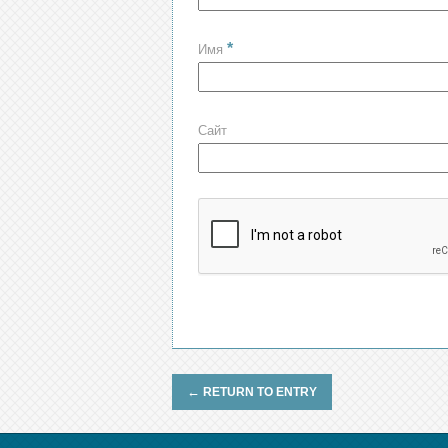
*
Имя
Сайт
←
RETURN TO ENTRY