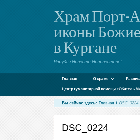
Храм Порт-А
иконы Божие
в Кургане
Радуйся Невесто Неневестная!
Главная
О храме
Распис
Центр гуманитарной помощи «Обитель М
Вы сейчас здесь:
Главная
/
DSC_0224
DSC_0224