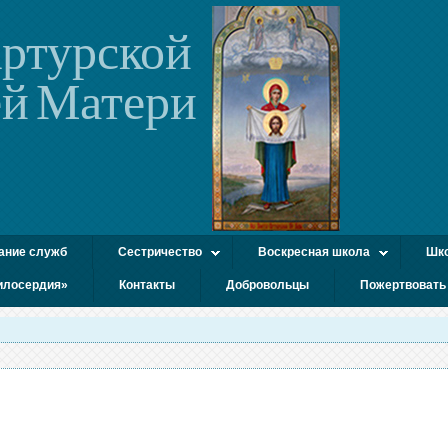
ртурской
й Матери
ание служб
Сестричество
Воскресная школа
Шко
илосердия»
Контакты
Добровольцы
Пожертвовать