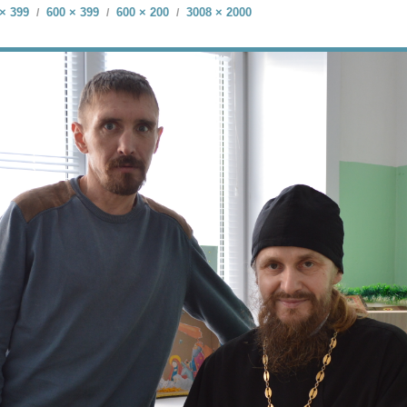
× 399
600 × 399
600 × 200
3008 × 2000
/
/
/