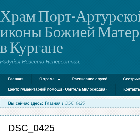
Храм Порт-Артурско
иконы Божией Мате
в Кургане
Радуйся Невесто Неневестная!
Главная
О храме
Расписание служб
Сестрич
Центр гуманитарной помощи «Обитель Милосердия»
Контакт
Вы сейчас здесь:
Главная
/
DSC_0425
DSC_0425