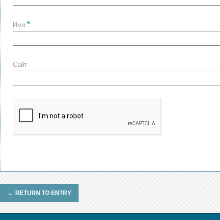
*
Имя
Сайт
←
RETURN TO ENTRY