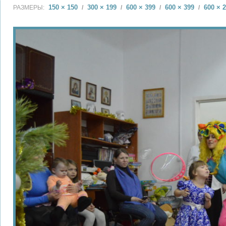
150 × 150
300 × 199
600 × 399
600 × 399
600 × 
РАЗМЕРЫ:
/
/
/
/