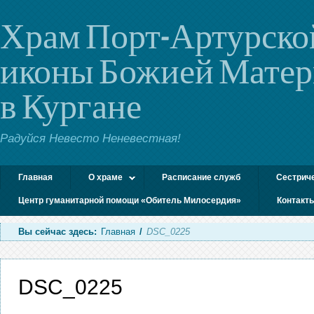
Храм Порт-Артурско
иконы Божией Мате
в Кургане
Радуйся Невесто Неневестная!
Главная
О храме
Расписание служб
Сестрич
Центр гуманитарной помощи «Обитель Милосердия»
Контакт
Вы сейчас здесь:
Главная
/
DSC_0225
DSC_0225