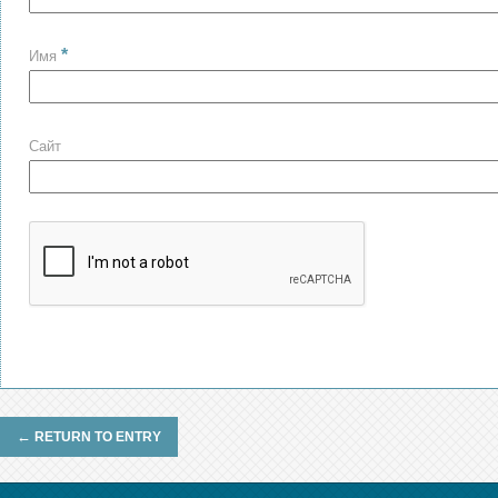
*
Имя
Сайт
←
RETURN TO ENTRY