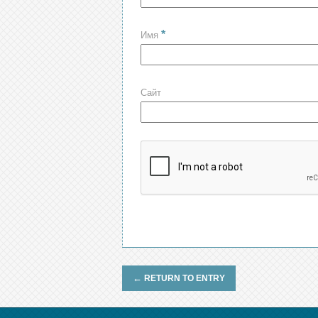
*
Имя
Сайт
←
RETURN TO ENTRY