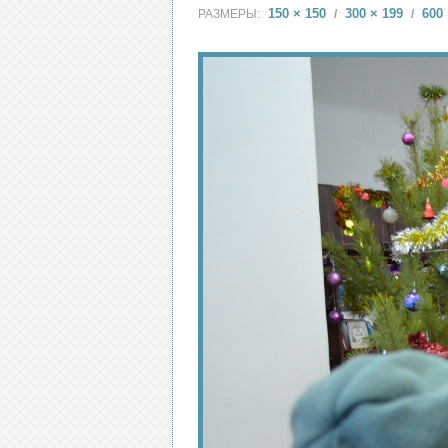
150 × 150
300 × 199
600 
РАЗМЕРЫ:
/
/