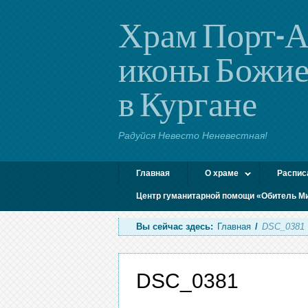
Храм Порт-А
иконы Божие
в Кургане
Радуйся Невесто Неневестная!
Главная
О храме
Распис
Центр гуманитарной помощи «Обитель М
Вы сейчас здесь:
Главная
/
DSC_0381
DSC_0381