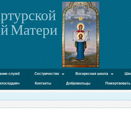
ртурской
й Матери
ание служб
Сестричество
Воскресная школа
Шко
илосердия»
Контакты
Добровольцы
Пожертвовать