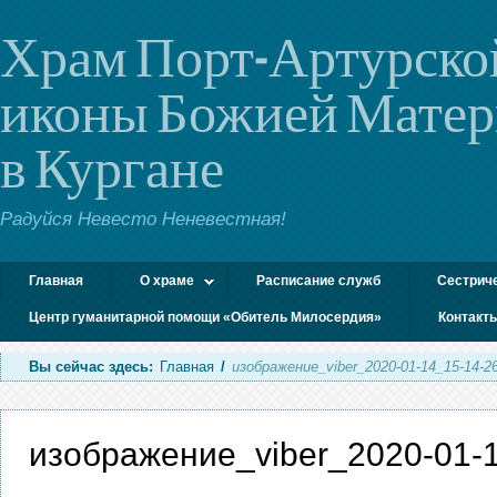
Храм Порт-Артурско
иконы Божией Мате
в Кургане
Радуйся Невесто Неневестная!
Главная
О храме
Расписание служб
Сестрич
Центр гуманитарной помощи «Обитель Милосердия»
Контакт
Вы сейчас здесь:
Главная
/
изображение_viber_2020-01-14_15-14-2
изображение_viber_2020-01-