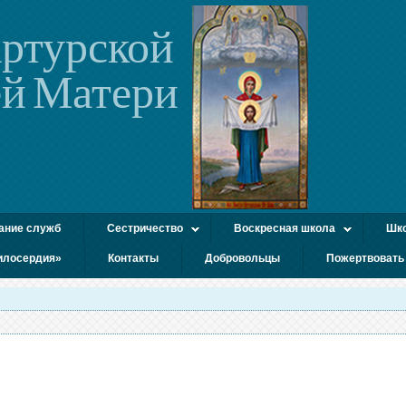
ртурской
й Матери
ание служб
Сестричество
Воскресная школа
Шко
илосердия»
Контакты
Добровольцы
Пожертвовать