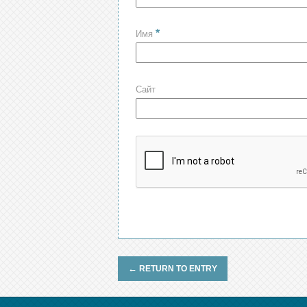
*
Имя
Сайт
←
RETURN TO ENTRY