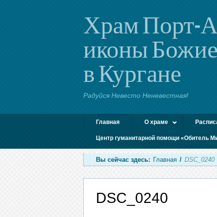
Храм Порт-А
иконы Божие
в Кургане
Радуйся Невесто Неневестная!
Главная
О храме
Распис
Центр гуманитарной помощи «Обитель М
Вы сейчас здесь:
Главная
/
DSC_0240
DSC_0240