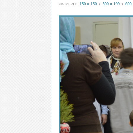
150 × 150
300 × 199
600 
РАЗМЕРЫ:
/
/