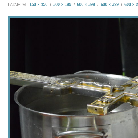
150 × 150
300 × 199
600 × 399
600 × 399
600 × 
РАЗМЕРЫ:
/
/
/
/