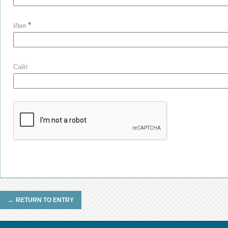
*
Имя
Сайт
←
RETURN TO ENTRY