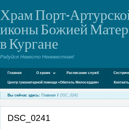
Храм Порт-Артурско
иконы Божией Мате
в Кургане
Радуйся Невесто Неневестная!
Главная
О храме
Расписание служб
Сестрич
Центр гуманитарной помощи «Обитель Милосердия»
Контакт
Вы сейчас здесь:
Главная
/
DSC_0241
DSC_0241