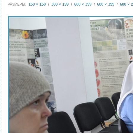
150 × 150
300 × 199
600 × 399
600 × 399
600 × 
РАЗМЕРЫ:
/
/
/
/