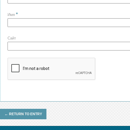
*
Имя
Сайт
←
RETURN TO ENTRY