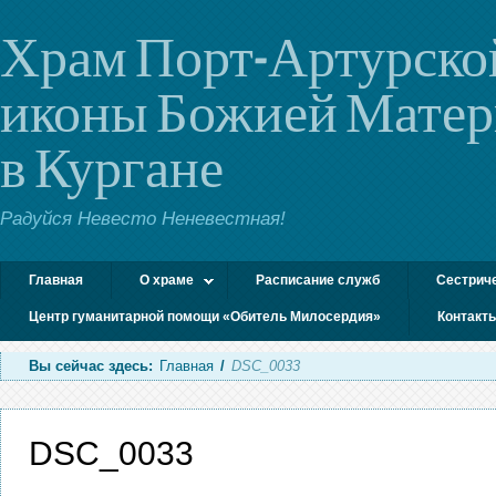
Храм Порт-Артурско
иконы Божией Мате
в Кургане
Радуйся Невесто Неневестная!
Главная
О храме
Расписание служб
Сестрич
Центр гуманитарной помощи «Обитель Милосердия»
Контакт
Вы сейчас здесь:
Главная
/
DSC_0033
DSC_0033