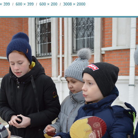
× 399
600 × 399
600 × 200
3008 × 2000
/
/
/