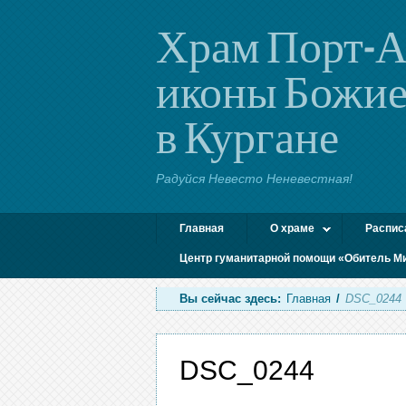
Храм Порт-А
иконы Божие
в Кургане
Радуйся Невесто Неневестная!
Главная
О храме
Распис
Центр гуманитарной помощи «Обитель М
Вы сейчас здесь:
Главная
/
DSC_0244
DSC_0244