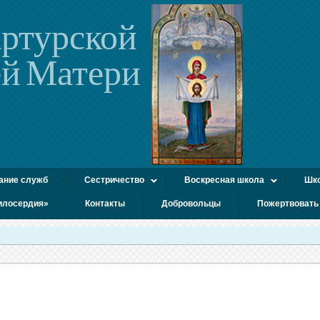
ртурской
й Матери
ание служб
Сестричество
Воскресная школа
Шко
илосердия»
Контакты
Добровольцы
Пожертвовать