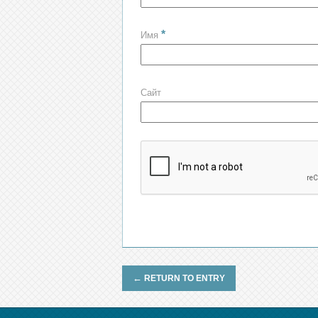
*
Имя
Сайт
←
RETURN TO ENTRY