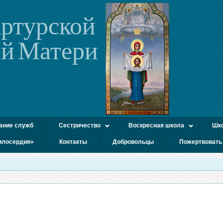
ртурской
й Матери
ание служб
Сестричество
Воскресная школа
Шко
илосердия»
Контакты
Добровольцы
Пожертвовать