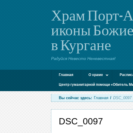
Храм Порт-А
иконы Божие
в Кургане
Радуйся Невесто Неневестная!
Главная
О храме
Распис
Центр гуманитарной помощи «Обитель М
Вы сейчас здесь:
Главная
/
DSC_0097
DSC_0097