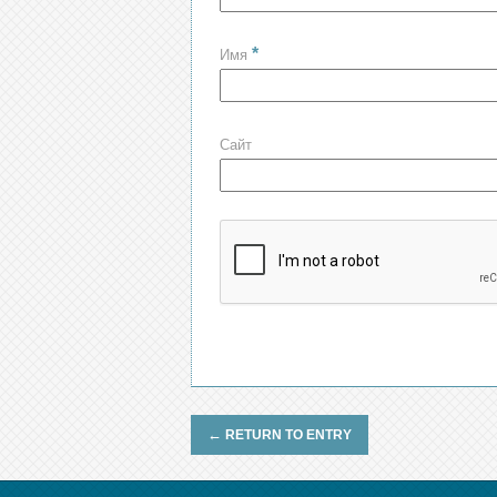
*
Имя
Сайт
←
RETURN TO ENTRY