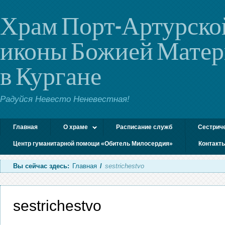
Храм Порт-Артурско
иконы Божией Мате
в Кургане
Радуйся Невесто Неневестная!
Главная
О храме
Расписание служб
Сестрич
Центр гуманитарной помощи «Обитель Милосердия»
Контакт
Вы сейчас здесь:
Главная
/
sestrichestvo
sestrichestvo