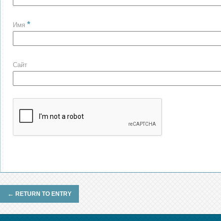
*
Имя
Сайт
←
RETURN TO ENTRY