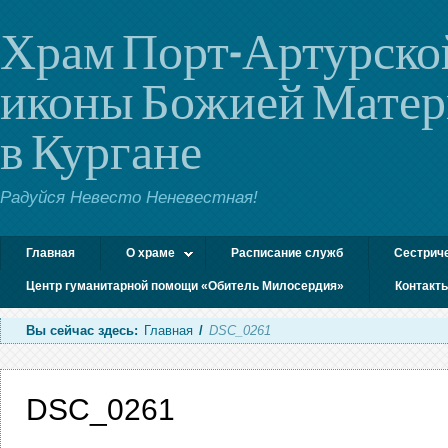
Храм Порт-Артурско
иконы Божией Мате
в Кургане
Радуйся Невесто Неневестная!
Главная
О храме
Расписание служб
Сестрич
Центр гуманитарной помощи «Обитель Милосердия»
Контакт
Вы сейчас здесь:
Главная
/
DSC_0261
DSC_0261