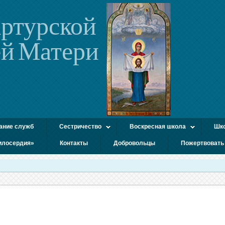
ртурской
й Матери
ание служб
Сестричество
Воскресная школа
Шко
илосердия»
Контакты
Добровольцы
Пожертвовать