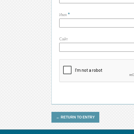
*
Имя
Сайт
←
RETURN TO ENTRY