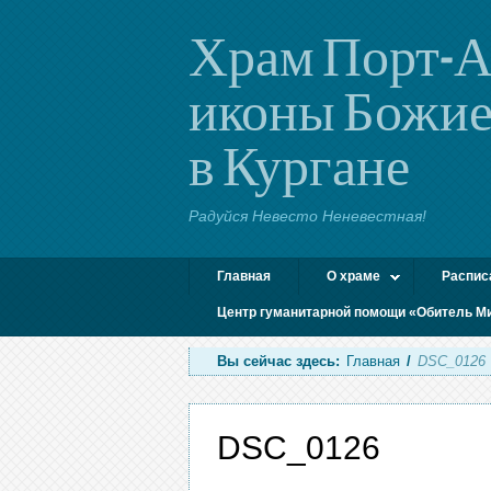
Храм Порт-А
иконы Божие
в Кургане
Радуйся Невесто Неневестная!
Главная
О храме
Распис
Центр гуманитарной помощи «Обитель М
Вы сейчас здесь:
Главная
/
DSC_0126
DSC_0126