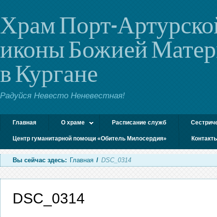
Храм Порт-Артурско
иконы Божией Мате
в Кургане
Радуйся Невесто Неневестная!
Главная
О храме
Расписание служб
Сестрич
Центр гуманитарной помощи «Обитель Милосердия»
Контакт
Вы сейчас здесь:
Главная
/
DSC_0314
DSC_0314