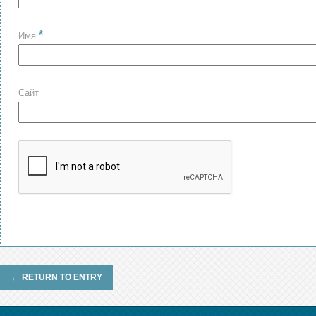
*
Имя
Сайт
←
RETURN TO ENTRY