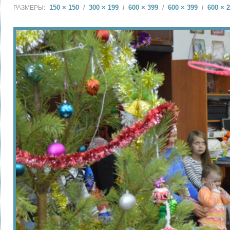
150 × 150
300 × 199
600 × 399
600 × 399
600 × 
РАЗМЕРЫ:
/
/
/
/