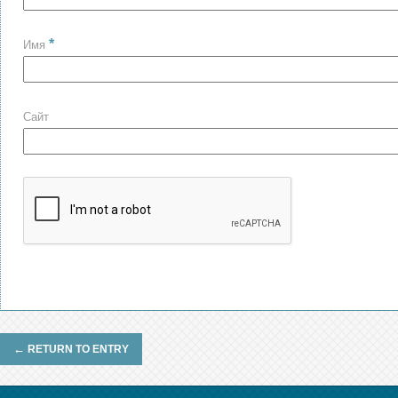
*
Имя
Сайт
←
RETURN TO ENTRY