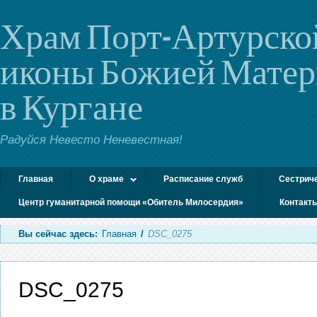
Храм Порт-Артурско
иконы Божией Мате
в Кургане
Радуйся Невесто Неневестная!
Главная
О храме
Расписание служб
Сестрич
Центр гуманитарной помощи «Обитель Милосердия»
Контакт
Вы сейчас здесь:
Главная
/
DSC_0275
DSC_0275