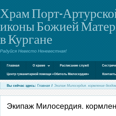
Храм Порт-Артурско
иконы Божией Мате
в Кургане
Радуйся Невесто Неневестная!
Главная
О храме
Расписание служб
Сестрич
Центр гуманитарной помощи «Обитель Милосердия»
Контакт
Вы сейчас здесь:
Главная
/
Экипаж Милосердия. кормление бездо
Экипаж Милосердия. кормлен