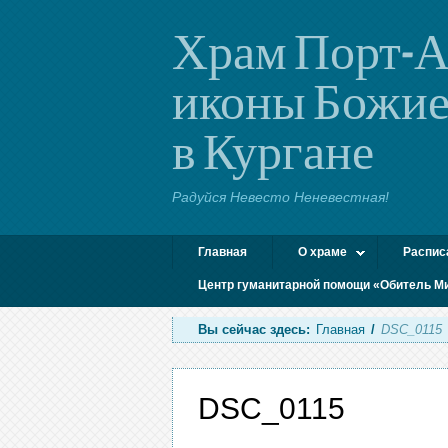
Храм Порт-А
иконы Божие
в Кургане
Радуйся Невесто Неневестная!
Главная
О храме
Распис
Центр гуманитарной помощи «Обитель М
Вы сейчас здесь:
Главная
/
DSC_0115
DSC_0115