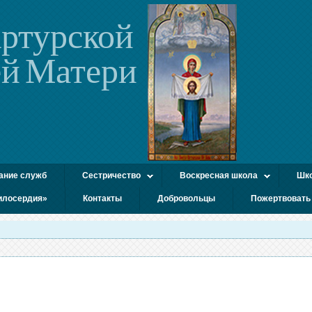
ртурской
й Матери
ание служб
Сестричество
Воскресная школа
Шко
илосердия»
Контакты
Добровольцы
Пожертвовать