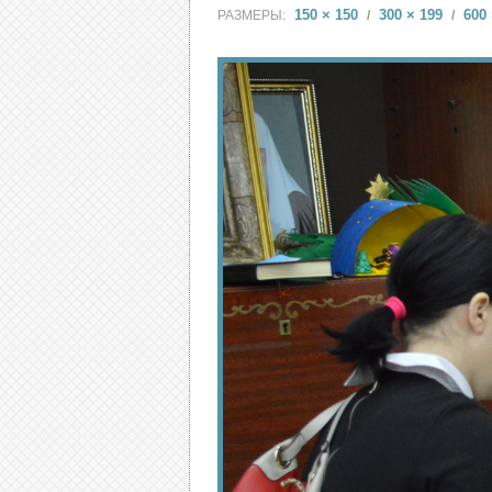
150 × 150
300 × 199
600 
РАЗМЕРЫ:
/
/