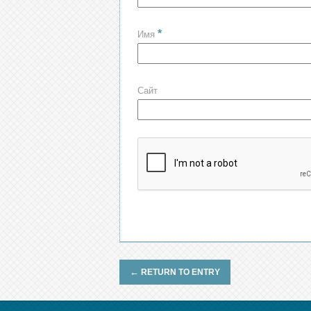
*
Имя
Сайт
←
RETURN TO ENTRY