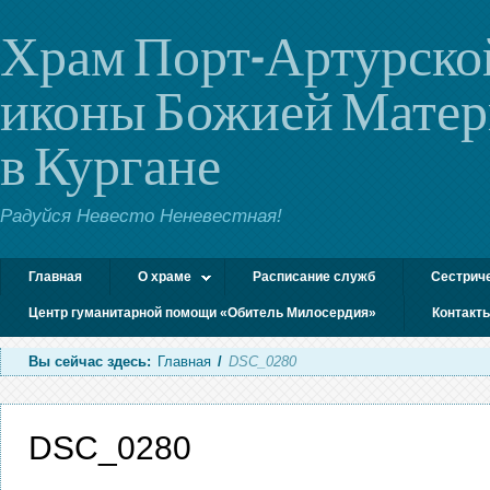
Храм Порт-Артурско
иконы Божией Мате
в Кургане
Радуйся Невесто Неневестная!
Главная
О храме
Расписание служб
Сестрич
Центр гуманитарной помощи «Обитель Милосердия»
Контакт
Вы сейчас здесь:
Главная
/
DSC_0280
DSC_0280