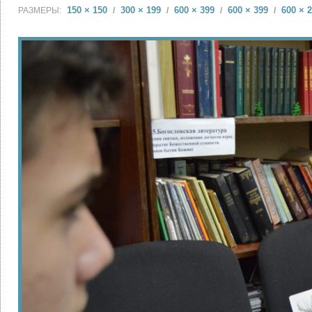
150 × 150
300 × 199
600 × 399
600 × 399
600 × 
РАЗМЕРЫ:
/
/
/
/