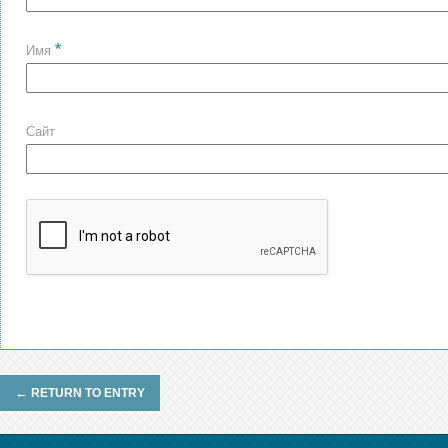
*
Имя
Сайт
←
RETURN TO ENTRY