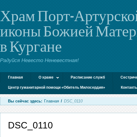
Храм Порт-Артурско
иконы Божией Мате
в Кургане
Радуйся Невесто Неневестная!
Главная
О храме
Расписание служб
Сестрич
Центр гуманитарной помощи «Обитель Милосердия»
Контакт
Вы сейчас здесь:
Главная
/
DSC_0110
DSC_0110