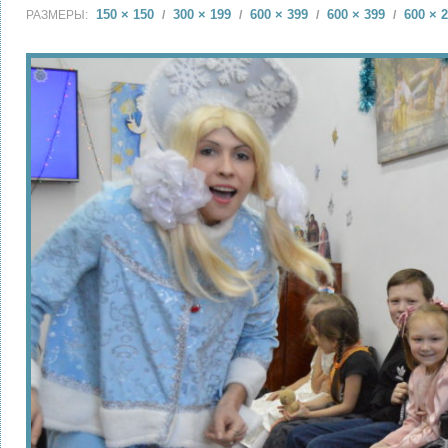
150 × 150
300 × 199
600 × 399
600 × 399
600 × 
РАЗМЕРЫ:
/
/
/
/