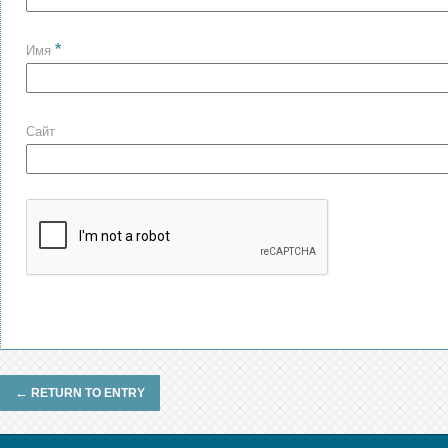
*
Имя
Сайт
←
RETURN TO ENTRY