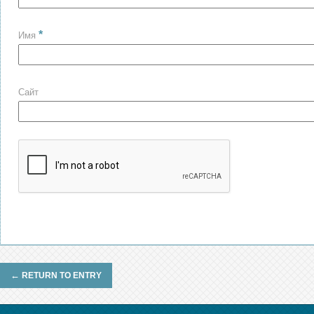
*
Имя
Сайт
←
RETURN TO ENTRY