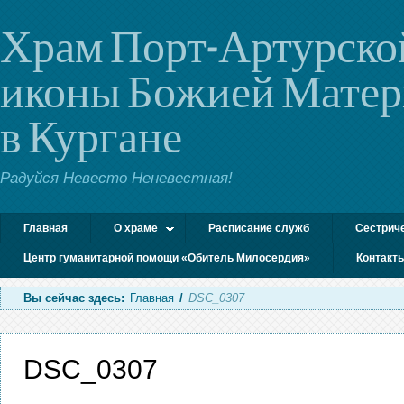
Храм Порт-Артурско
иконы Божией Мате
в Кургане
Радуйся Невесто Неневестная!
Главная
О храме
Расписание служб
Сестрич
Центр гуманитарной помощи «Обитель Милосердия»
Контакт
Вы сейчас здесь:
Главная
/
DSC_0307
DSC_0307