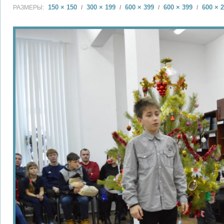
150 × 150
300 × 199
600 × 399
600 × 399
600 × 
РАЗМЕРЫ:
/
/
/
/