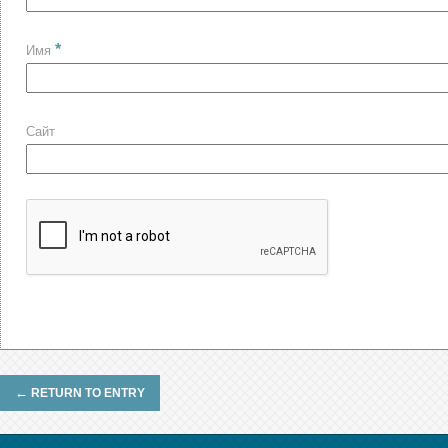
*
Имя
Сайт
←
RETURN TO ENTRY