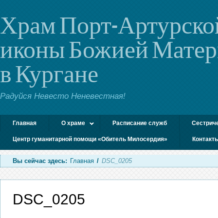
Храм Порт-Артурско
иконы Божией Мате
в Кургане
Радуйся Невесто Неневестная!
Главная
О храме
Расписание служб
Сестрич
Центр гуманитарной помощи «Обитель Милосердия»
Контакт
Вы сейчас здесь:
Главная
/
DSC_0205
DSC_0205