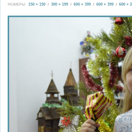
150 × 150
300 × 199
600 × 399
600 × 399
600 × 
РАЗМЕРЫ:
/
/
/
/