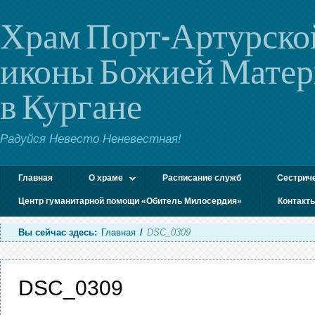
Храм Порт-Артурско
иконы Божией Мате
в Кургане
Радуйся Невесто Неневестная!
Главная
О храме
Расписание служб
Сестрич
Центр гуманитарной помощи «Обитель Милосердия»
Контакт
Вы сейчас здесь:
Главная
/
DSC_0309
DSC_0309