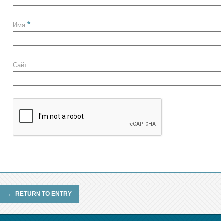
*
Имя
Сайт
←
RETURN TO ENTRY