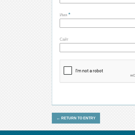
*
Имя
Сайт
←
RETURN TO ENTRY