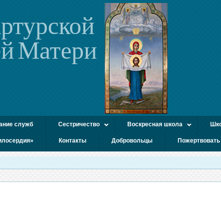
ртурской
й Матери
ание служб
Сестричество
Воскресная школа
Шко
илосердия»
Контакты
Добровольцы
Пожертвовать