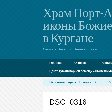
Храм Порт-А
иконы Божие
в Кургане
Радуйся Невесто Неневестная!
Главная
О храме
Распис
Центр гуманитарной помощи «Обитель М
Вы сейчас здесь:
Главная
/
DSC_0316
DSC_0316