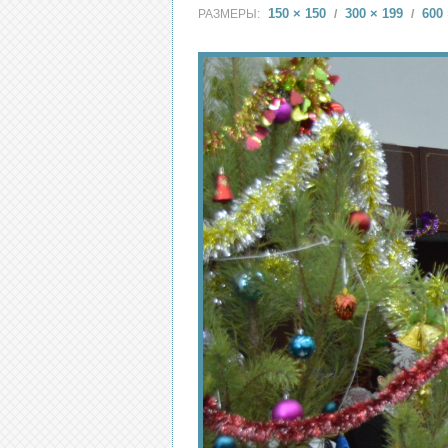
150 × 150
300 × 199
600 
РАЗМЕРЫ:
/
/