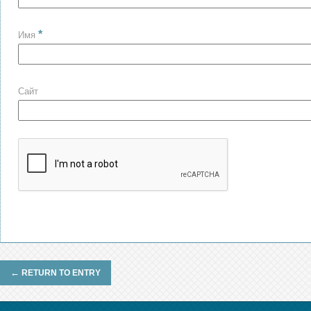
*
Имя
Сайт
←
RETURN TO ENTRY