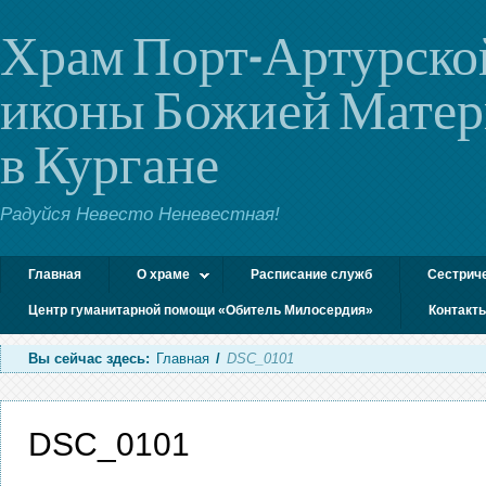
Храм Порт-Артурско
иконы Божией Мате
в Кургане
Радуйся Невесто Неневестная!
Главная
О храме
Расписание служб
Сестрич
Центр гуманитарной помощи «Обитель Милосердия»
Контакт
Вы сейчас здесь:
Главная
/
DSC_0101
DSC_0101