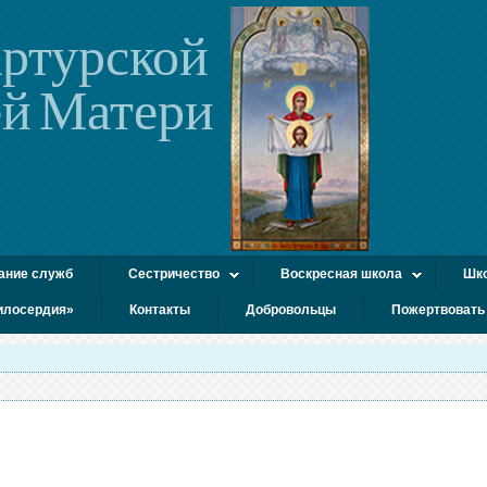
ртурской
й Матери
ание служб
Сестричество
Воскресная школа
Шко
илосердия»
Контакты
Добровольцы
Пожертвовать