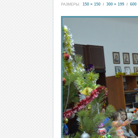
150 × 150
300 × 199
600 
РАЗМЕРЫ:
/
/