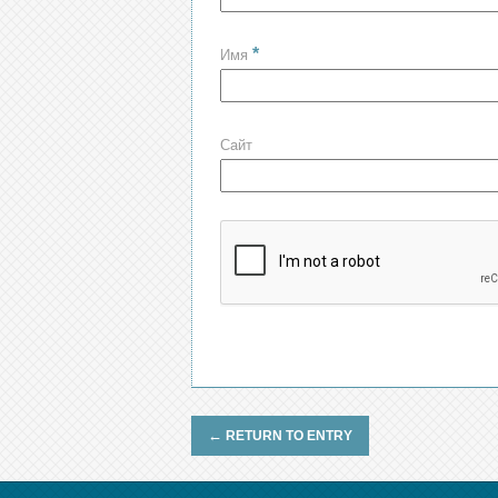
*
Имя
Сайт
←
RETURN TO ENTRY