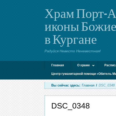
Храм Порт-А
иконы Божие
в Кургане
Радуйся Невесто Неневестная!
Главная
О храме
Распис
Центр гуманитарной помощи «Обитель М
Вы сейчас здесь:
Главная
/
DSC_0348
DSC_0348