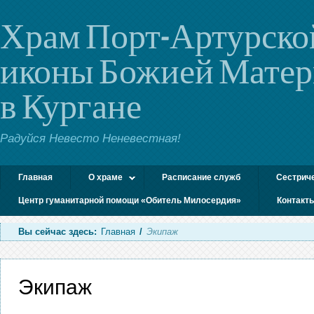
Храм Порт-Артурско
иконы Божией Мате
в Кургане
Радуйся Невесто Неневестная!
Главная
О храме
Расписание служб
Сестрич
Центр гуманитарной помощи «Обитель Милосердия»
Контакт
Вы сейчас здесь:
Главная
/
Экипаж
Экипаж