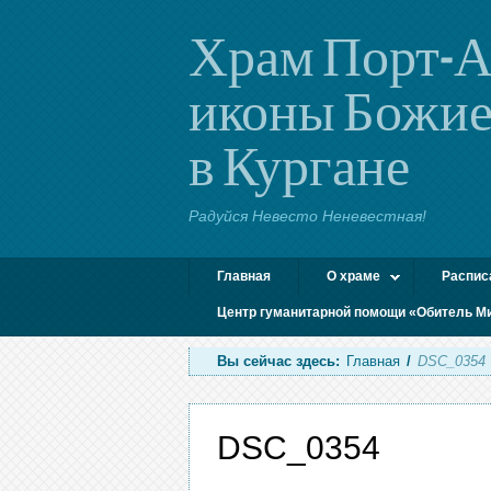
Храм Порт-А
иконы Божие
в Кургане
Радуйся Невесто Неневестная!
Главная
О храме
Распис
Центр гуманитарной помощи «Обитель М
Вы сейчас здесь:
Главная
/
DSC_0354
DSC_0354