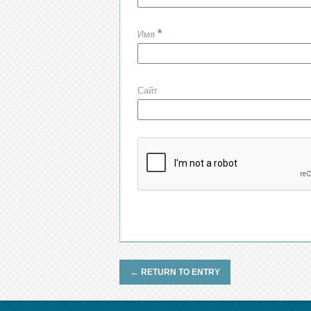
*
Имя
Сайт
←
RETURN TO ENTRY