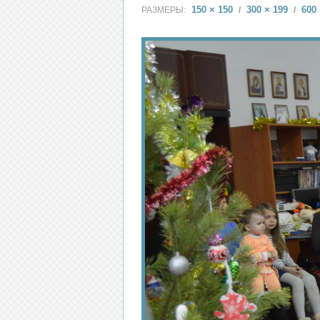
150 × 150
300 × 199
600 
РАЗМЕРЫ:
/
/