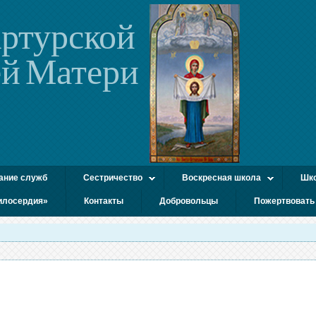
ртурской
й Матери
ание служб
Сестричество
Воскресная школа
Шко
илосердия»
Контакты
Добровольцы
Пожертвовать