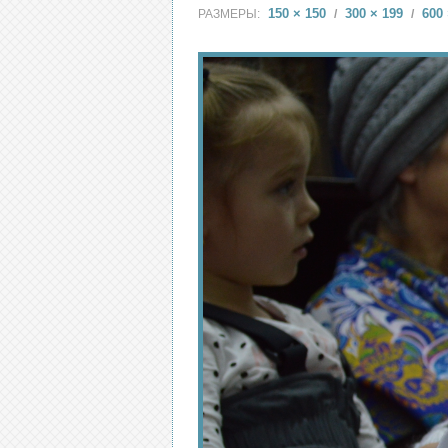
150 × 150
300 × 199
600 
РАЗМЕРЫ:
/
/