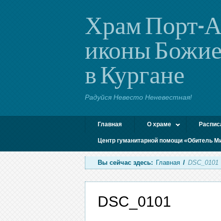
Храм Порт-А
иконы Божие
в Кургане
Радуйся Невесто Неневестная!
Главная
О храме
Распис
Центр гуманитарной помощи «Обитель М
Вы сейчас здесь:
Главная
/
DSC_0101
DSC_0101