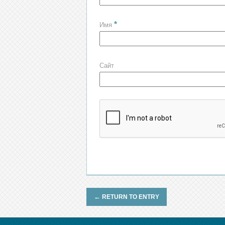
*
Имя
Сайт
←
RETURN TO ENTRY