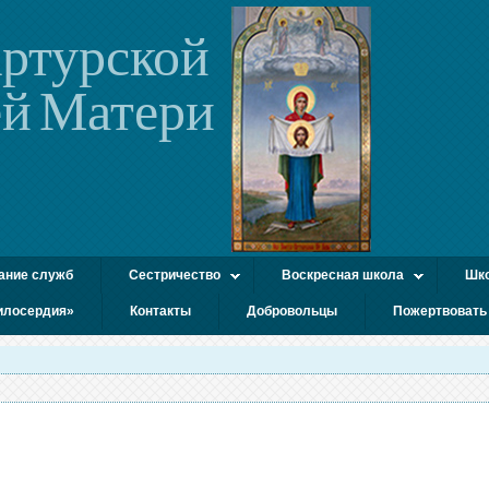
ртурской
й Матери
ание служб
Сестричество
Воскресная школа
Шко
илосердия»
Контакты
Добровольцы
Пожертвовать