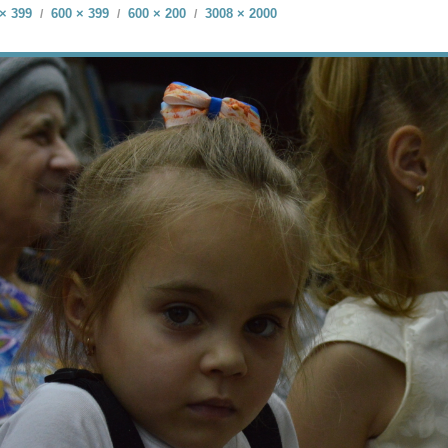
× 399
600 × 399
600 × 200
3008 × 2000
/
/
/