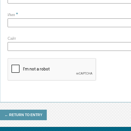
*
Имя
Сайт
←
RETURN TO ENTRY