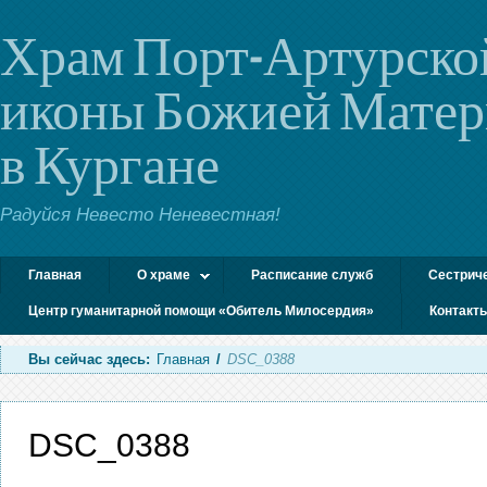
Храм Порт-Артурско
иконы Божией Мате
в Кургане
Радуйся Невесто Неневестная!
Главная
О храме
Расписание служб
Сестрич
Центр гуманитарной помощи «Обитель Милосердия»
Контакт
Вы сейчас здесь:
Главная
/
DSC_0388
DSC_0388