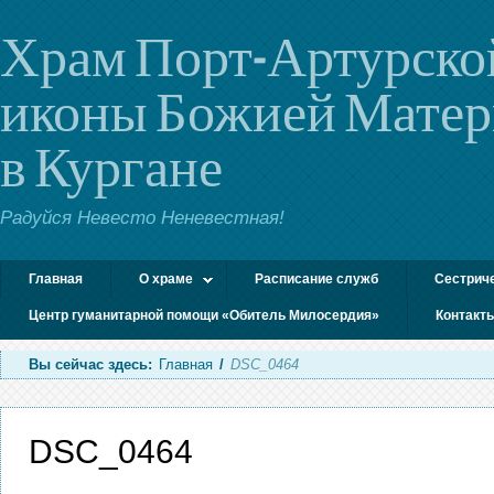
Храм Порт-Артурско
иконы Божией Мате
в Кургане
Радуйся Невесто Неневестная!
Главная
О храме
Расписание служб
Сестрич
Центр гуманитарной помощи «Обитель Милосердия»
Контакт
Вы сейчас здесь:
Главная
/
DSC_0464
DSC_0464