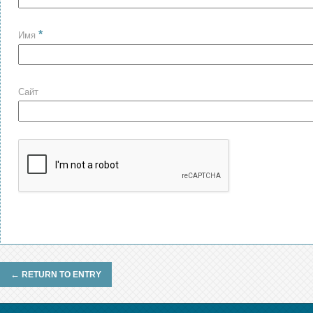
*
Имя
Сайт
←
RETURN TO ENTRY