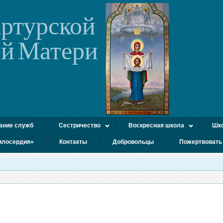
ртурской
й Матери
ание служб
Сестричество
Воскресная школа
Шко
илосердия»
Контакты
Добровольцы
Пожертвовать