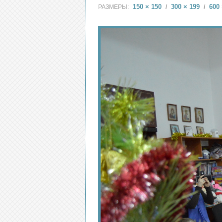
150 × 150
300 × 199
600 
РАЗМЕРЫ:
/
/