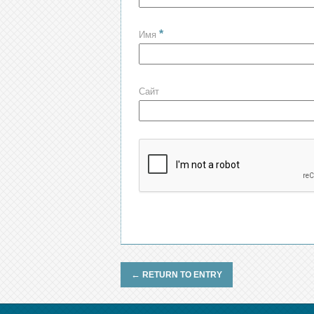
*
Имя
Сайт
←
RETURN TO ENTRY