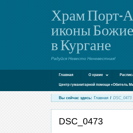
Храм Порт-А
иконы Божие
в Кургане
Радуйся Невесто Неневестная!
Главная
О храме
Распис
Центр гуманитарной помощи «Обитель М
Вы сейчас здесь:
Главная
/
DSC_0473
DSC_0473