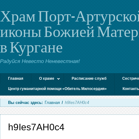
Храм Порт-Артурско
иконы Божией Мате
в Кургане
Радуйся Невесто Неневестная!
Главная
О храме
Расписание служб
Сестрич
Центр гуманитарной помощи «Обитель Милосердия»
Контакт
Вы сейчас здесь:
Главная
/
h9Ies7AH0c4
h9Ies7AH0c4