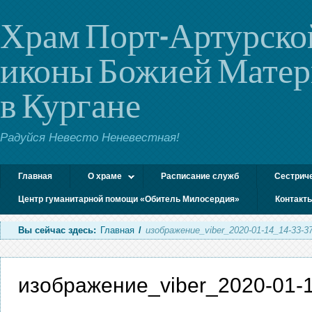
Храм Порт-Артурско
иконы Божией Мате
в Кургане
Радуйся Невесто Неневестная!
Главная
О храме
Расписание служб
Сестрич
Центр гуманитарной помощи «Обитель Милосердия»
Контакт
Вы сейчас здесь:
Главная
/
изображение_viber_2020-01-14_14-33-3
изображение_viber_2020-01-