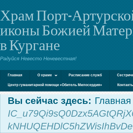
Храм Порт-Артурско
иконы Божией Мате
в Кургане
Радуйся Невесто Неневестная!
Главная
О храме
Расписание служб
Сестрич
Центр гуманитарной помощи «Обитель Милосердия»
Контакт
Вы сейчас здесь:
Главная
IC_u79Qi9sQ0Dzx5AGtQRjX
kNHUQEHDlC5hZWisIhBvDe