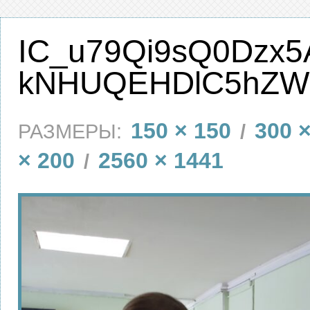
IC_u79Qi9sQ0Dzx5
kNHUQEHDlC5hZWi
150 × 150
300 
РАЗМЕРЫ:
/
× 200
2560 × 1441
/