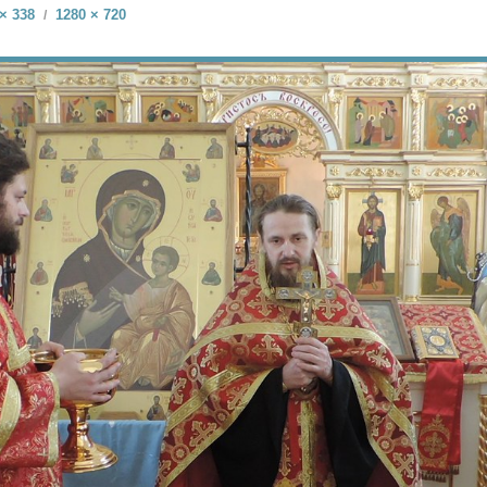
× 338
1280 × 720
/