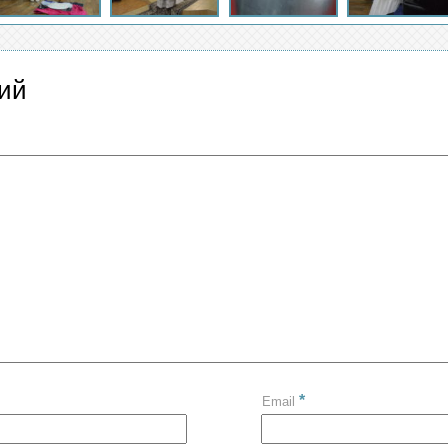
ий
*
Email