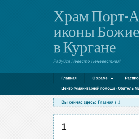
Храм Порт-А
иконы Божие
в Кургане
Радуйся Невесто Неневестная!
Главная
О храме
Распис
Центр гуманитарной помощи «Обитель М
Вы сейчас здесь:
Главная
/
1
1