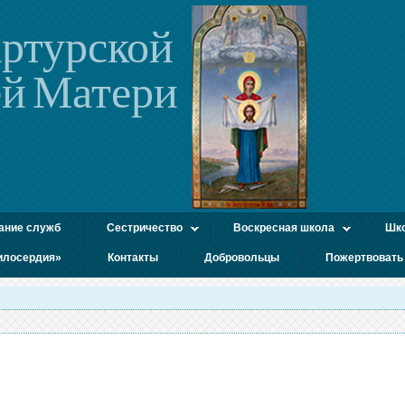
ртурской
й Матери
ание служб
Сестричество
Воскресная школа
Шко
илосердия»
Контакты
Добровольцы
Пожертвовать