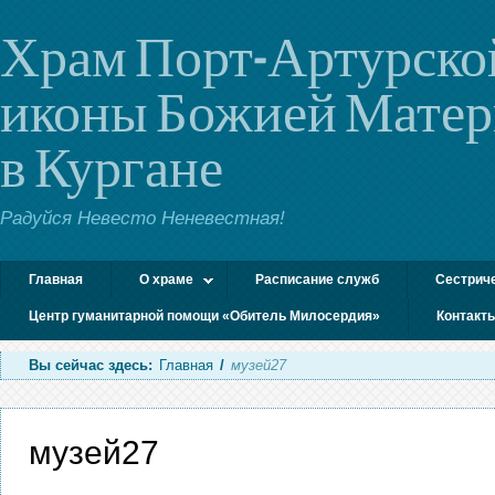
Храм Порт-Артурско
иконы Божией Мате
в Кургане
Радуйся Невесто Неневестная!
Главная
О храме
Расписание служб
Сестрич
Центр гуманитарной помощи «Обитель Милосердия»
Контакт
Вы сейчас здесь:
Главная
/
музей27
музей27