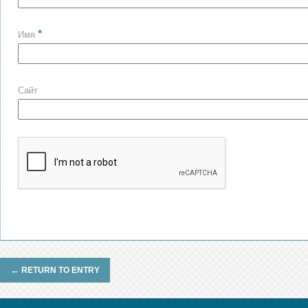
*
Имя
Сайт
←
RETURN TO ENTRY