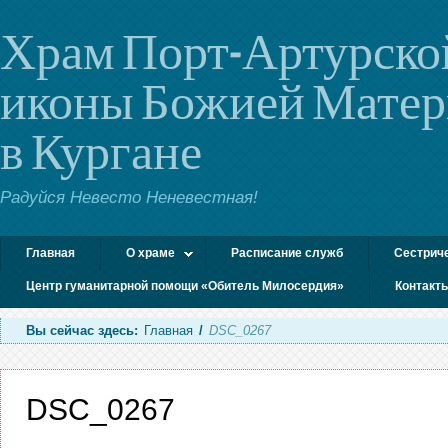
Храм Порт-Артурско
иконы Божией Мате
в Кургане
Радуйся Невесто Неневестная!
Главная
О храме
Расписание служб
Сестрич
Центр гуманитарной помощи «Обитель Милосердия»
Контакт
Вы сейчас здесь:
Главная
/
DSC_0267
DSC_0267