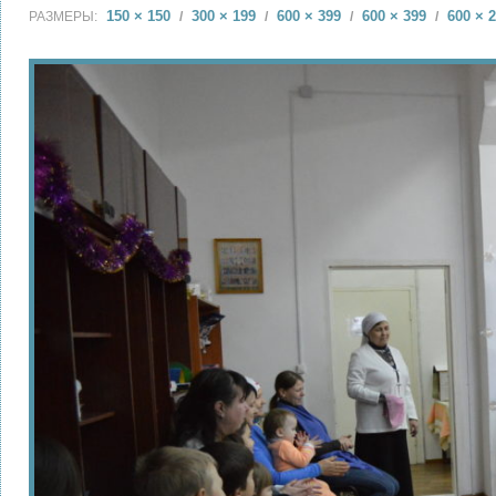
150 × 150
300 × 199
600 × 399
600 × 399
600 × 
РАЗМЕРЫ:
/
/
/
/