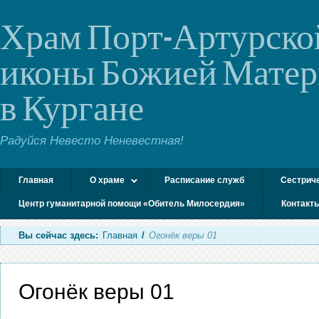
Храм Порт-Артурско
иконы Божией Мате
в Кургане
Радуйся Невесто Неневестная!
Главная
О храме
Расписание служб
Сестрич
Центр гуманитарной помощи «Обитель Милосердия»
Контакт
Вы сейчас здесь:
Главная
/
Огонёк веры 01
Огонёк веры 01