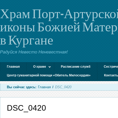
Храм Порт-Артурско
иконы Божией Мате
в Кургане
Радуйся Невесто Неневестная!
Главная
О храме
Расписание служб
Сестрич
Центр гуманитарной помощи «Обитель Милосердия»
Контакт
Вы сейчас здесь:
Главная
/
DSC_0420
DSC_0420