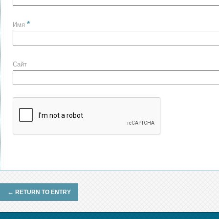
*
Имя
Сайт
←
RETURN TO ENTRY