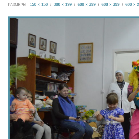
150 × 150
300 × 199
600 × 399
600 × 399
600 × 
РАЗМЕРЫ:
/
/
/
/