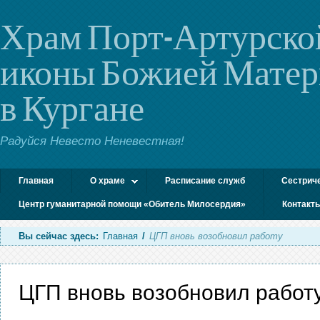
Храм Порт-Артурско
иконы Божией Мате
в Кургане
Радуйся Невесто Неневестная!
Главная
О храме
Расписание служб
Сестрич
Центр гуманитарной помощи «Обитель Милосердия»
Контакт
Вы сейчас здесь:
Главная
/
ЦГП вновь возобновил работу
ЦГП вновь возобновил работ