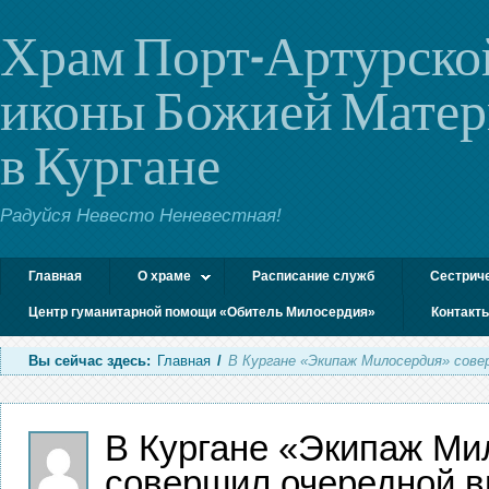
Храм Порт-Артурско
иконы Божией Мате
в Кургане
Радуйся Невесто Неневестная!
Главная
О храме
Расписание служб
Сестрич
Центр гуманитарной помощи «Обитель Милосердия»
Контакт
Вы сейчас здесь:
Главная
/
В Кургане «Экипаж Милосердия» сове
В Кургане «Экипаж Ми
совершил очередной в