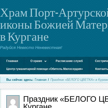
Храм Порт-Артурско
иконы Божией Мате
в Кургане
Радуйся Невесто Неневестная!
Главная
О храме
Расписание служб
Сестрич
Центр гуманитарной помощи «Обитель Милосердия»
Контакт
Вы сейчас здесь:
Главная
/
Праздник «БЕЛОГО ЦВЕТКА» в Курга
Праздник «БЕЛОГО Ц
Кургане