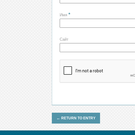
*
Имя
Сайт
←
RETURN TO ENTRY