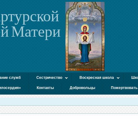
ртурской
й Матери
ание служб
Сестричество
Воскресная школа
Шко
илосердия»
Контакты
Добровольцы
Пожертвовать