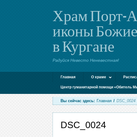
Храм Порт-А
иконы Божие
в Кургане
Радуйся Невесто Неневестная!
Главная
О храме
Распис
Центр гуманитарной помощи «Обитель М
Вы сейчас здесь:
Главная
/
DSC_0024
DSC_0024