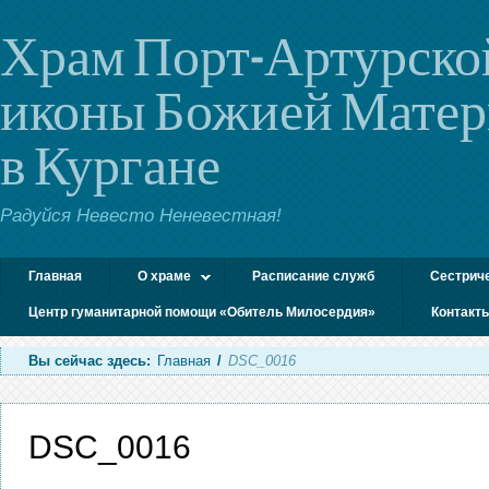
Храм Порт-Артурско
иконы Божией Мате
в Кургане
Радуйся Невесто Неневестная!
Главная
О храме
Расписание служб
Сестрич
Центр гуманитарной помощи «Обитель Милосердия»
Контакт
Вы сейчас здесь:
Главная
/
DSC_0016
DSC_0016