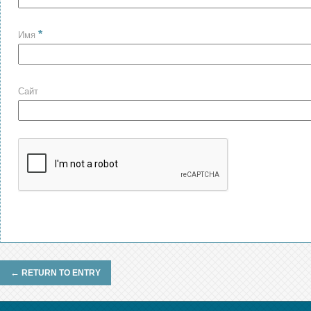
*
Имя
Сайт
←
RETURN TO ENTRY